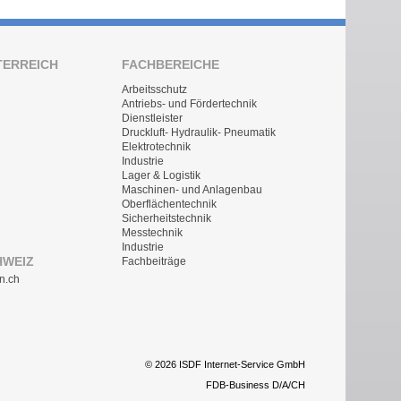
TERREICH
FACHBEREICHE
Arbeitsschutz
Antriebs- und Fördertechnik
Dienstleister
Druckluft- Hydraulik- Pneumatik
Elektrotechnik
Industrie
Lager & Logistik
Maschinen- und Anlagenbau
Oberflächentechnik
Sicherheitstechnik
Messtechnik
Industrie
HWEIZ
Fachbeiträge
n.ch
© 2026 ISDF Internet-Service GmbH
FDB-Business D/A/CH