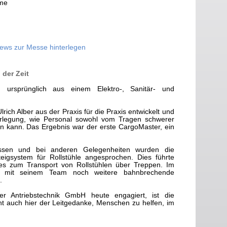
eme
News zur Messe hinterlegen
 der Zeit
 ursprünglich aus einem Elektro-, Sanitär- und
ich Alber aus der Praxis für die Praxis entwickelt und
rlegung, wie Personal sowohl vom Tragen schwerer
den kann. Das Ergebnis war der erste CargoMaster, ein
ssen und bei anderen Gelegenheiten wurden die
eigsystem für Rollstühle angesprochen. Dies führte
ätes zum Transport von Rollstühlen über Treppen. Im
er mit seinem Team noch weitere bahnbrechende
.
r Antriebstechnik GmbH heute engagiert, ist die
ht auch hier der Leitgedanke, Menschen zu helfen, im