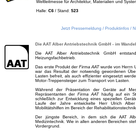
Weltleitmesse für Architektur, Materialien und Syst
Halle:
C6
/ Stand:
523
Jetzt Pressemeldung / Produktinfos / 
Die AAT Alber Antriebstechnik GmbH
- im Wandel
Die AAT Alber Antriebstechnik GmbH entstand
Heizungsfachbetrieb.
Das erste Produkt der
Firma AAT
wurde von Herrn Ulr
war das Resultat der notwendig gewordenen Übe
Lasten befreit, als auch effizienter eingesetzt wer
Motor-Treppensteiger zum Transport von Lasten.
Während der Präsentation der Geräte auf Me
Repräsentanten der
Firma AAT
häufig auf ein St
schließlich zur Entwicklung eines speziellen Ger
Laufe der Jahre entwickelte Herr Ulrich Alb
Mobilitätshilfen im Bereich der Rehabilitationstechnik
Der jüngste Bereich, in dem sich die AAT Albe
Medizintechnik. Wie in allen anderen Bereichen ste
Vordergrund.