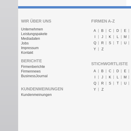
WIR ÜBER UNS
FIRMEN A-Z
Unternehmen
A
B
C
D
E
Leistungspakete
I
J
K
L
M
Mediadaten
Q
R
S
T
U
Jobs
Impressum
Y
Z
Kontakt
BERICHTE
STICHWORTLISTE
Firmenberichte
A
B
C
D
E
Firmennews
BusinessJournal
I
J
K
L
M
Q
R
S
T
U
KUNDENMEINUNGEN
Y
Z
Kundenmeinungen