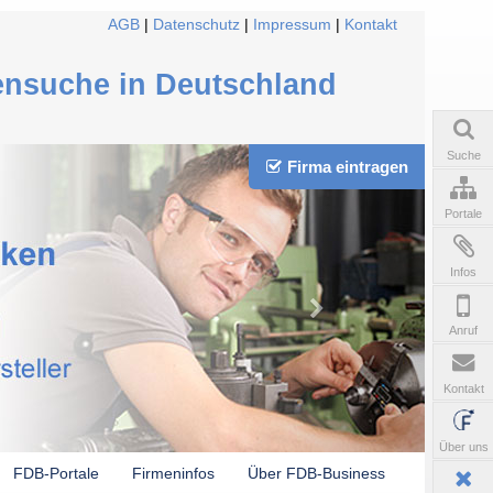
AGB
|
Datenschutz
|
Impressum
|
Kontakt
ensuche in Deutschland
Suche
Firma eintragen
Portale
Infos
Anruf
Kontakt
Über uns
FDB-Portale
Firmeninfos
Über FDB-Business