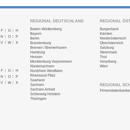
REGIONAL DEUTSCHLAND
REGIONAL ÖS
Baden Württemberg
Burgenland
F
G
H
Bayern
Kärnten
N
O
P
Berlin
Niederösterreich
V
W
X
Brandenburg
Oberösterreich
Bremen / Bremerhaven
Salzburg
Hamburg
Steiermark
Hessen
Tirol
Mecklenburg Vorpommern
Vorarlberg
Niedersachsen
Wien
F
G
H
Nordrhein Westfalen
Rheinland Pfalz
N
O
P
Saarland
V
W
X
REGIONAL SC
Sachsen
Sachsen Anhalt
Firmendatenbanke
Schleswig Holstein
Thüringen