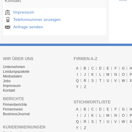
Kontakt
Impressum
Telefonnummer anzeigen
Anfrage senden
WIR ÜBER UNS
FIRMEN A-Z
Unternehmen
A
B
C
D
E
F
G
Leistungspakete
I
J
K
L
M
N
O
P
Mediadaten
Q
R
S
T
U
V
W
X
Jobs
Impressum
Y
Z
Kontakt
BERICHTE
STICHWORTLISTE
Firmenberichte
A
B
C
D
E
F
G
Firmennews
BusinessJournal
I
J
K
L
M
N
O
P
Q
R
S
T
U
V
W
X
KUNDENMEINUNGEN
Y
Z