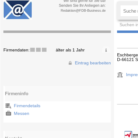
Wir sind gerne für Sie da!
Senden Sie Ihr Anliegen an:
Redaktion@FDB-Business.de
Suchen i
Firmendaten:
älter als 1 Jahr
Eschberge
D-66121 S
Eintrag bearbeiten
Impr
Firmeninfo
Firmendetails
Messen