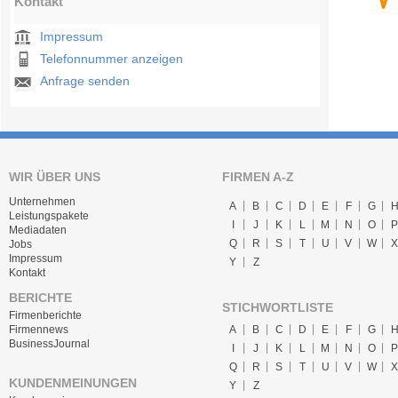
Kontakt
Impressum
Telefonnummer anzeigen
Anfrage senden
WIR ÜBER UNS
FIRMEN A-Z
Unternehmen
A
B
C
D
E
F
G
Leistungspakete
I
J
K
L
M
N
O
P
Mediadaten
Q
R
S
T
U
V
W
X
Jobs
Impressum
Y
Z
Kontakt
BERICHTE
STICHWORTLISTE
Firmenberichte
A
B
C
D
E
F
G
Firmennews
BusinessJournal
I
J
K
L
M
N
O
P
Q
R
S
T
U
V
W
X
KUNDENMEINUNGEN
Y
Z