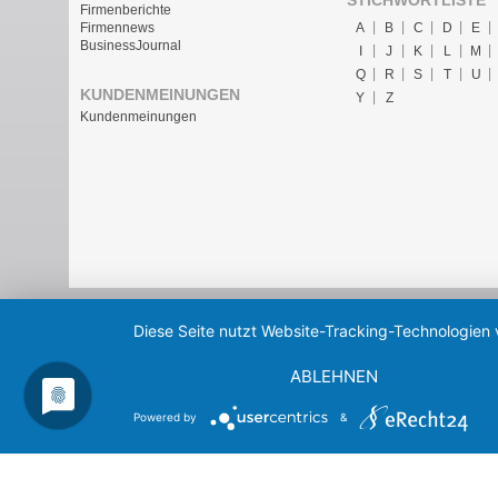
Firmenberichte
A
B
C
D
E
Firmennews
BusinessJournal
I
J
K
L
M
Q
R
S
T
U
KUNDENMEINUNGEN
Y
Z
Kundenmeinungen
Diese Seite nutzt Website-Tracking-Technologien 
ABLEHNEN
Powered by
&