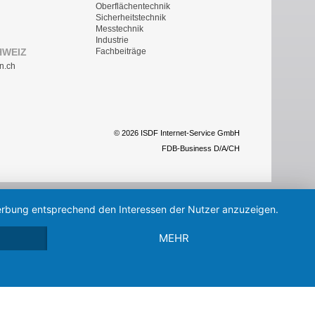
Oberflächentechnik
Sicherheitstechnik
Messtechnik
Industrie
HWEIZ
Fachbeiträge
n.ch
© 2026 ISDF Internet-Service GmbH
FDB-Business D/A/CH
 Werbung entsprechend den Interessen der Nutzer anzuzeigen.
MEHR