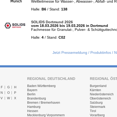
Weltleitmesse für Wasser-, Abwasser-, Abfall- und R
Halle:
B6
/ Stand:
138
SOLIDS Dortmund 2026
vom 18.03.2026 bis 19.03.2026 in Dortmund
Fachmesse für Granulat-, Pulver- & Schüttguttechn
Halle:
4
/ Stand:
C02
Jetzt Pressemeldung / Produktinfos / 
REGIONAL DEUTSCHLAND
REGIONAL ÖS
Baden Württemberg
Burgenland
F
G
H
Bayern
Kärnten
N
O
P
Berlin
Niederösterreich
V
W
X
Brandenburg
Oberösterreich
Bremen / Bremerhaven
Salzburg
Hamburg
Steiermark
Hessen
Tirol
Mecklenburg Vorpommern
Vorarlberg