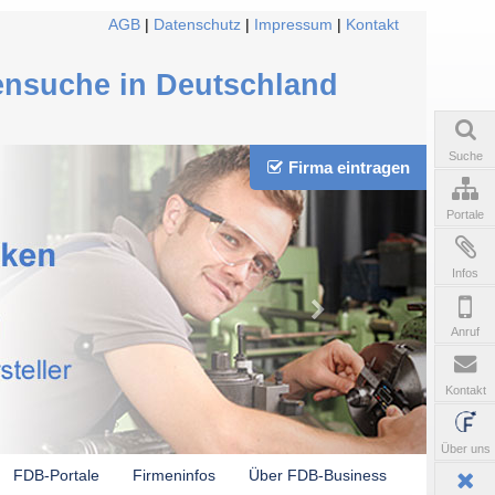
AGB
|
Datenschutz
|
Impressum
|
Kontakt
ensuche in Deutschland
Suche
Firma eintragen
Portale
Infos
Anruf
Kontakt
Über uns
FDB-Portale
Firmeninfos
Über FDB-Business