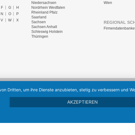
Niedersachsen
Wien
F
G
H
Nordrhein Westfalen
Rheinland Pfalz
N
O
P
Saarland
V
W
X
REGIONAL SC
Sachsen
Sachsen Anhalt
Firmendatenbanke
Schleswig Holstein
Thüringen
von Dritten, um ihre Dienste anzubieten, stetig zu verbessern und
AKZEPTIEREN