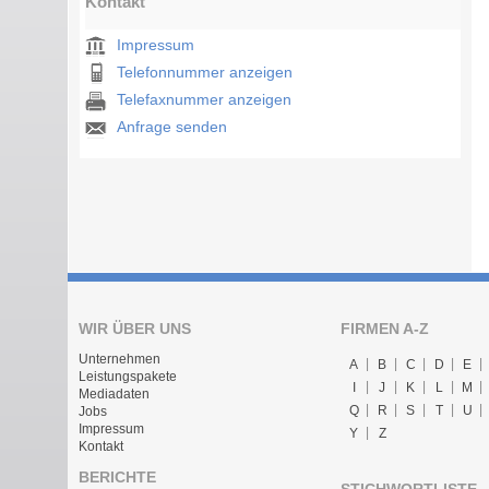
Kontakt
Impressum
Telefonnummer anzeigen
Telefaxnummer anzeigen
Anfrage senden
WIR ÜBER UNS
FIRMEN A-Z
Unternehmen
A
B
C
D
E
Leistungspakete
I
J
K
L
M
Mediadaten
Q
R
S
T
U
Jobs
Impressum
Y
Z
Kontakt
BERICHTE
STICHWORTLISTE