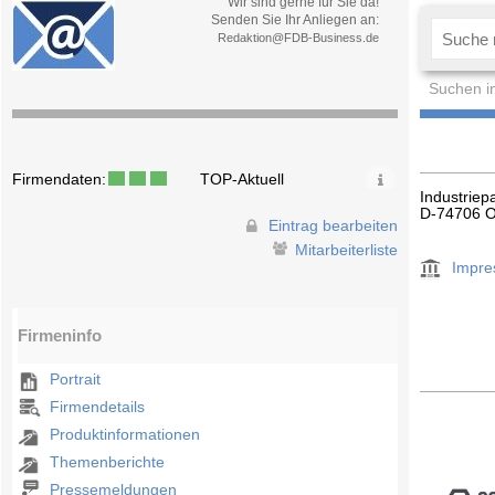
Wir sind gerne für Sie da!
Senden Sie Ihr Anliegen an:
Redaktion@FDB-Business.de
Suchen i
Firmendaten:
TOP-Aktuell
Industriep
D-74706 O
Eintrag bearbeiten
Mitarbeiterliste
Impr
Firmeninfo
Portrait
Firmendetails
Produktinformationen
Themenberichte
Pressemeldungen