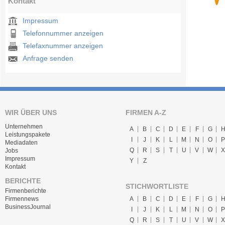
Kontakt
Impressum
Telefonnummer anzeigen
Telefaxnummer anzeigen
Anfrage senden
WIR ÜBER UNS
FIRMEN A-Z
Unternehmen
A
B
C
D
E
F
G
Leistungspakete
I
J
K
L
M
N
O
P
Mediadaten
Q
R
S
T
U
V
W
X
Jobs
Impressum
Y
Z
Kontakt
BERICHTE
STICHWORTLISTE
Firmenberichte
A
B
C
D
E
F
G
Firmennews
BusinessJournal
I
J
K
L
M
N
O
P
Q
R
S
T
U
V
W
X