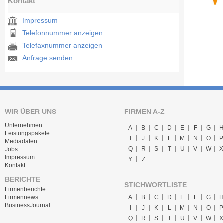
Kontakt
Impressum
Telefonnummer anzeigen
Telefaxnummer anzeigen
Anfrage senden
WIR ÜBER UNS
FIRMEN A-Z
Unternehmen
A
B
C
D
E
F
G
Leistungspakete
I
J
K
L
M
N
O
P
Mediadaten
Q
R
S
T
U
V
W
X
Jobs
Impressum
Y
Z
Kontakt
BERICHTE
STICHWORTLISTE
Firmenberichte
A
B
C
D
E
F
G
Firmennews
BusinessJournal
I
J
K
L
M
N
O
P
Q
R
S
T
U
V
W
X