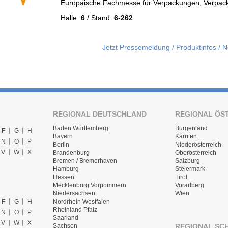
Europäische Fachmesse für Verpackungen, Verpac
Halle:
6
/ Stand:
6-262
Jetzt Pressemeldung / Produktinfos / 
REGIONAL DEUTSCHLAND
REGIONAL ÖS
Baden Württemberg
Burgenland
F
G
H
Bayern
Kärnten
N
O
P
Berlin
Niederösterreich
V
W
X
Brandenburg
Oberösterreich
Bremen / Bremerhaven
Salzburg
Hamburg
Steiermark
Hessen
Tirol
Mecklenburg Vorpommern
Vorarlberg
Niedersachsen
Wien
F
G
H
Nordrhein Westfalen
Rheinland Pfalz
N
O
P
Saarland
V
W
X
REGIONAL SC
Sachsen