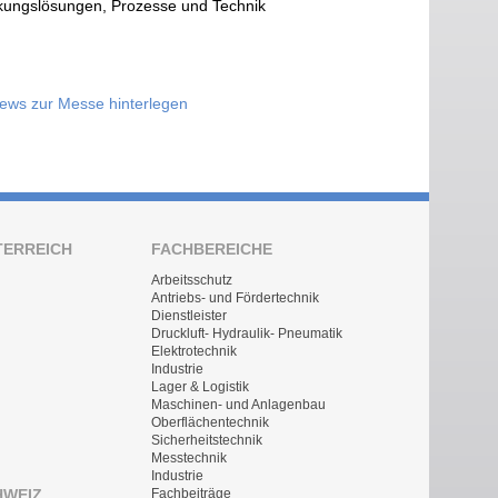
kungslösungen, Prozesse und Technik
News zur Messe hinterlegen
TERREICH
FACHBEREICHE
Arbeitsschutz
Antriebs- und Fördertechnik
Dienstleister
Druckluft- Hydraulik- Pneumatik
Elektrotechnik
Industrie
Lager & Logistik
Maschinen- und Anlagenbau
Oberflächentechnik
Sicherheitstechnik
Messtechnik
Industrie
HWEIZ
Fachbeiträge