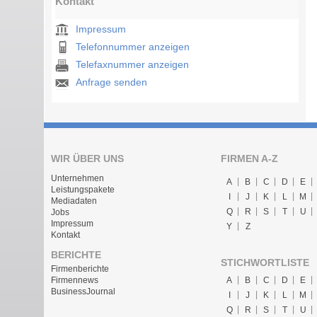
Kontakt
Impressum
Telefonnummer anzeigen
Telefaxnummer anzeigen
Anfrage senden
WIR ÜBER UNS
FIRMEN A-Z
Unternehmen
A
B
C
D
E
Leistungspakete
I
J
K
L
M
Mediadaten
Q
R
S
T
U
Jobs
Impressum
Y
Z
Kontakt
BERICHTE
STICHWORTLISTE
Firmenberichte
A
B
C
D
E
Firmennews
BusinessJournal
I
J
K
L
M
Q
R
S
T
U