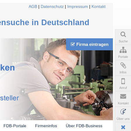
AGB
|
Datenschutz
|
Impressum
|
Kontakt
ensuche in Deutschland
Suche
Firma eintragen
Portale
Infos
Anruf
Kontakt
Über uns
FDB-Portale
Firmeninfos
Über FDB-Business