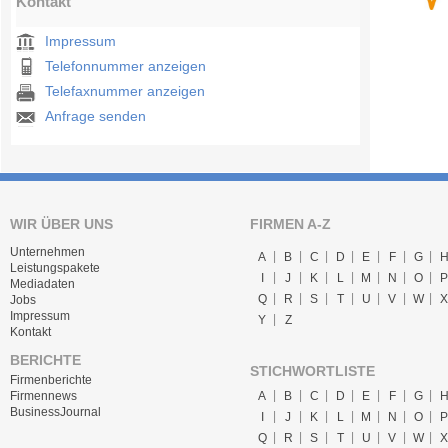
Kontakt
Impressum
Telefonnummer anzeigen
Telefaxnummer anzeigen
Anfrage senden
WIR ÜBER UNS
FIRMEN A-Z
Unternehmen
A
B
C
D
E
F
G
Leistungspakete
I
J
K
L
M
N
O
P
Mediadaten
Q
R
S
T
U
V
W
X
Jobs
Impressum
Y
Z
Kontakt
BERICHTE
STICHWORTLISTE
Firmenberichte
A
B
C
D
E
F
G
Firmennews
BusinessJournal
I
J
K
L
M
N
O
P
Q
R
S
T
U
V
W
X