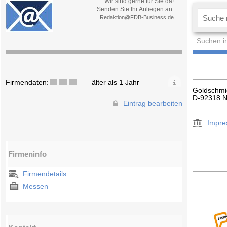
Wir sind gerne für Sie da!
Senden Sie Ihr Anliegen an:
Redaktion@FDB-Business.de
Suchen i
Firmendaten:
älter als 1 Jahr
Goldschmid
D-92318 
Eintrag bearbeiten
Impr
Firmeninfo
Firmendetails
Messen