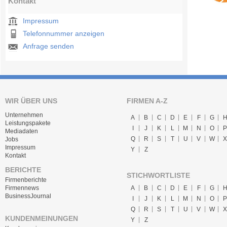
Kontakt
Impressum
Telefonnummer anzeigen
Anfrage senden
WIR ÜBER UNS
FIRMEN A-Z
Unternehmen
A
B
C
D
E
F
G
Leistungspakete
I
J
K
L
M
N
O
P
Mediadaten
Q
R
S
T
U
V
W
X
Jobs
Impressum
Y
Z
Kontakt
BERICHTE
STICHWORTLISTE
Firmenberichte
A
B
C
D
E
F
G
Firmennews
BusinessJournal
I
J
K
L
M
N
O
P
Q
R
S
T
U
V
W
X
KUNDENMEINUNGEN
Y
Z