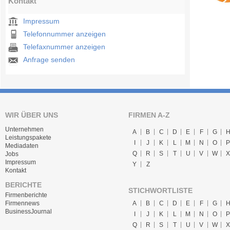
Kontakt
Impressum
Telefonnummer anzeigen
Telefaxnummer anzeigen
Anfrage senden
WIR ÜBER UNS
FIRMEN A-Z
Unternehmen
A
B
C
D
E
F
G
Leistungspakete
I
J
K
L
M
N
O
P
Mediadaten
Q
R
S
T
U
V
W
X
Jobs
Impressum
Y
Z
Kontakt
BERICHTE
STICHWORTLISTE
Firmenberichte
A
B
C
D
E
F
G
Firmennews
BusinessJournal
I
J
K
L
M
N
O
P
Q
R
S
T
U
V
W
X