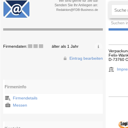
Wir sind gerne für Sie da!
Senden Sie Ihr Anliegen an:
Redaktion@FDB-Business.de
Suchen i
Firmendaten:
älter als 1 Jahr
Verpackun
Felix-Wank
Eintrag bearbeiten
D-73760 Os
Impr
Firmeninfo
Firmendetails
Messen