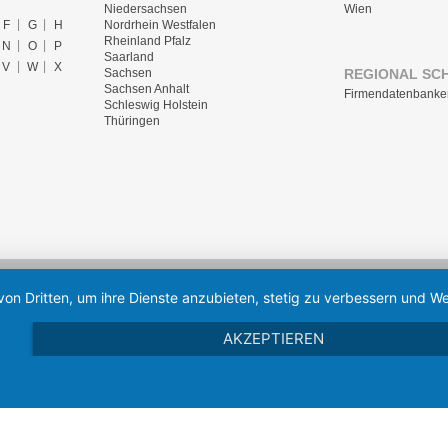
Niedersachsen
Wien
F
G
H
Nordrhein Westfalen
Rheinland Pfalz
N
O
P
Saarland
V
W
X
REGIONAL SC
Sachsen
Sachsen Anhalt
Firmendatenbanke
Schleswig Holstein
Thüringen
von Dritten, um ihre Dienste anzubieten, stetig zu verbessern und
AKZEPTIEREN