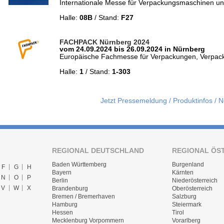
Internationale Messe für Verpackungsmaschinen un
Halle:
08B
/ Stand:
F27
FACHPACK Nürnberg 2024
vom 24.09.2024 bis 26.09.2024 in Nürnberg
Europäische Fachmesse für Verpackungen, Verpac
Halle:
1
/ Stand:
1-303
Jetzt Pressemeldung / Produktinfos / 
REGIONAL DEUTSCHLAND
REGIONAL ÖS
Baden Württemberg
Burgenland
F
G
H
Bayern
Kärnten
N
O
P
Berlin
Niederösterreich
V
W
X
Brandenburg
Oberösterreich
Bremen / Bremerhaven
Salzburg
Hamburg
Steiermark
Hessen
Tirol
Mecklenburg Vorpommern
Vorarlberg