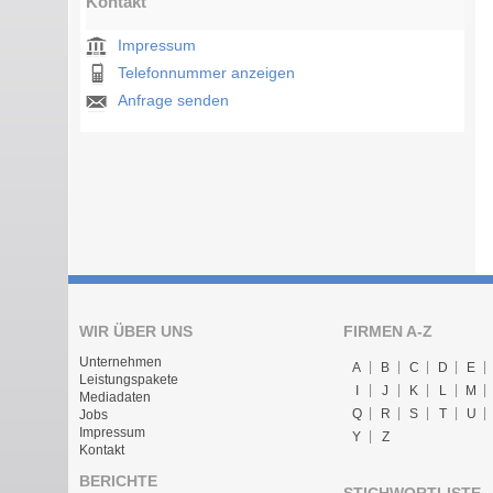
Kontakt
Impressum
Telefonnummer anzeigen
Anfrage senden
WIR ÜBER UNS
FIRMEN A-Z
Unternehmen
A
B
C
D
E
Leistungspakete
I
J
K
L
M
Mediadaten
Q
R
S
T
U
Jobs
Impressum
Y
Z
Kontakt
BERICHTE
STICHWORTLISTE