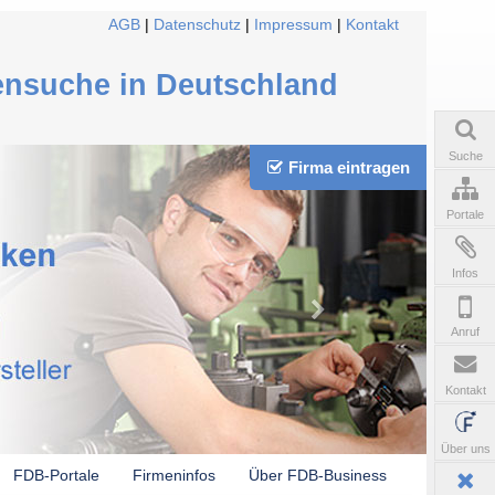
AGB
|
Datenschutz
|
Impressum
|
Kontakt
ensuche in Deutschland
Suche
Firma eintragen
Portale
Infos
Anruf
Kontakt
Über uns
FDB-Portale
Firmeninfos
Über FDB-Business