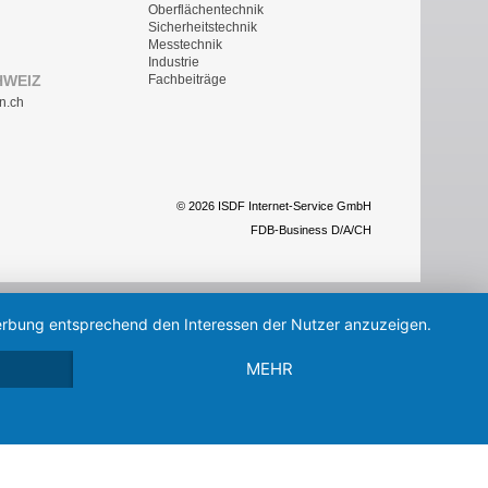
Oberflächentechnik
Sicherheitstechnik
Messtechnik
Industrie
HWEIZ
Fachbeiträge
n.ch
© 2026 ISDF Internet-Service GmbH
FDB-Business D/A/CH
 Werbung entsprechend den Interessen der Nutzer anzuzeigen.
MEHR