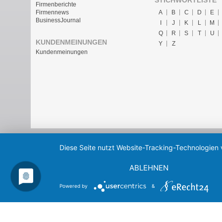
Firmenberichte
A
B
C
D
E
Firmennews
BusinessJournal
I
J
K
L
M
Q
R
S
T
U
KUNDENMEINUNGEN
Y
Z
Kundenmeinungen
Diese Seite nutzt Website-Tracking-Technologien 
ABLEHNEN
Powered by
&