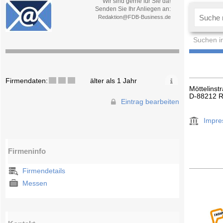
Wir sind gerne für Sie da!
Senden Sie Ihr Anliegen an:
Redaktion@FDB-Business.de
Suchen i
Firmendaten:
älter als 1 Jahr
Möttelinst
D-88212 
Eintrag bearbeiten
Impr
Firmeninfo
Firmendetails
Messen