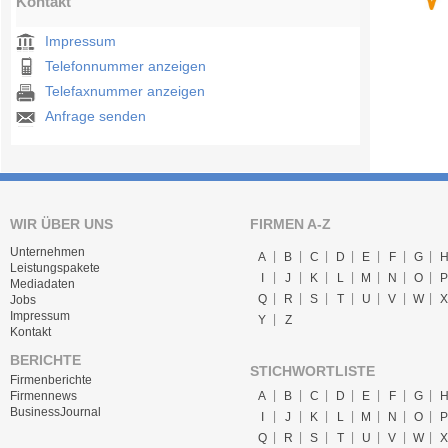
Kontakt
Impressum
Telefonnummer anzeigen
Telefaxnummer anzeigen
Anfrage senden
WIR ÜBER UNS
FIRMEN A-Z
Unternehmen
A
B
C
D
E
F
G
Leistungspakete
I
J
K
L
M
N
O
P
Mediadaten
Q
R
S
T
U
V
W
X
Jobs
Impressum
Y
Z
Kontakt
BERICHTE
STICHWORTLISTE
Firmenberichte
A
B
C
D
E
F
G
Firmennews
BusinessJournal
I
J
K
L
M
N
O
P
Q
R
S
T
U
V
W
X