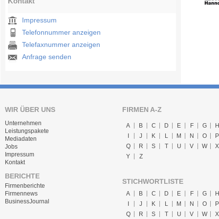
Kontakt
Impressum
Telefonnummer anzeigen
Telefaxnummer anzeigen
Anfrage senden
WIR ÜBER UNS
FIRMEN A-Z
Unternehmen
A
B
C
D
E
F
G
Leistungspakete
I
J
K
L
M
N
O
P
Mediadaten
Q
R
S
T
U
V
W
X
Jobs
Impressum
Y
Z
Kontakt
BERICHTE
STICHWORTLISTE
Firmenberichte
A
B
C
D
E
F
G
Firmennews
BusinessJournal
I
J
K
L
M
N
O
P
Q
R
S
T
U
V
W
X