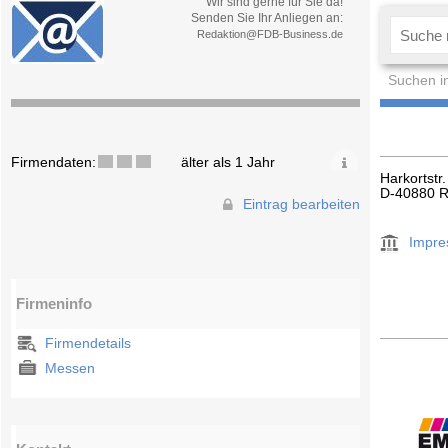
Wir sind gerne für Sie da!
Senden Sie Ihr Anliegen an:
Redaktion@FDB-Business.de
Suchen i
Firmendaten:
älter als 1 Jahr
Harkortstr.
D-40880 R
Eintrag bearbeiten
Impr
Firmeninfo
Firmendetails
Messen