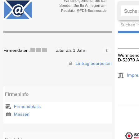
Wir sind gerne für Sie da!
Senden Sie Ihr Anliegen an:
Redaktion@FDB-Business.de
Suchen i
Firmendaten:
älter als 1 Jahr
Wurmbende
D-52070 
Eintrag bearbeiten
Impr
Firmeninfo
Firmendetails
Messen