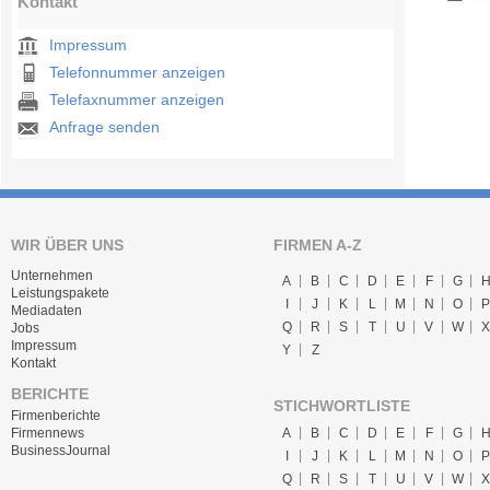
Kontakt
Impressum
Telefonnummer anzeigen
Telefaxnummer anzeigen
Anfrage senden
WIR ÜBER UNS
FIRMEN A-Z
Unternehmen
A
B
C
D
E
F
G
Leistungspakete
I
J
K
L
M
N
O
P
Mediadaten
Q
R
S
T
U
V
W
X
Jobs
Impressum
Y
Z
Kontakt
BERICHTE
STICHWORTLISTE
Firmenberichte
A
B
C
D
E
F
G
Firmennews
BusinessJournal
I
J
K
L
M
N
O
P
Q
R
S
T
U
V
W
X