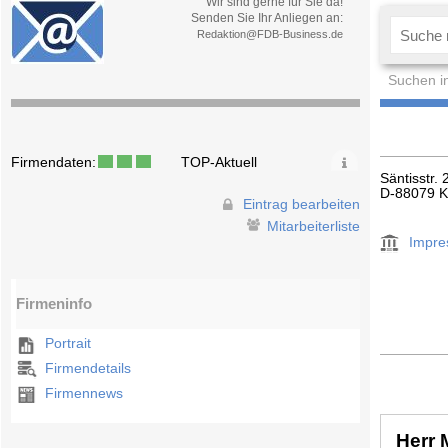
Wir sind gerne für Sie da!
Senden Sie Ihr Anliegen an:
Redaktion@FDB-Business.de
Suchen i
Firmendaten:
TOP-Aktuell
Säntisstr. 
D-88079 K
Eintrag bearbeiten
Mitarbeiterliste
Impr
Firmeninfo
Portrait
Firmendetails
Firmennews
Herr 