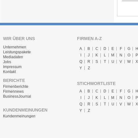
WIR ÜBER UNS
FIRMEN A-Z
Unternehmen
A
B
C
D
E
F
G
Leistungspakete
I
J
K
L
M
N
O
P
Mediadaten
Q
R
S
T
U
V
W
X
Jobs
Impressum
Y
Z
Kontakt
BERICHTE
STICHWORTLISTE
Firmenberichte
A
B
C
D
E
F
G
Firmennews
BusinessJournal
I
J
K
L
M
N
O
P
Q
R
S
T
U
V
W
X
KUNDENMEINUNGEN
Y
Z
Kundenmeinungen