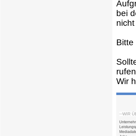
Aufg
bei 
nicht
Bitt
Soll
rufe
Wir h
WIR Ü
Unterneh
Leistungs
Mediadat