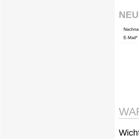
NEU
Nachna
E-Mail* 
WA
Wicht