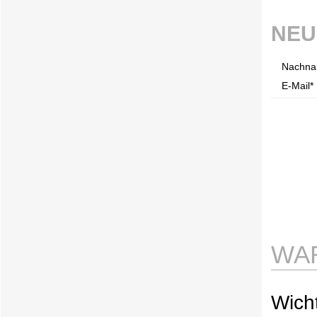
NEU
Nachna
E-Mail* 
WA
Wicht