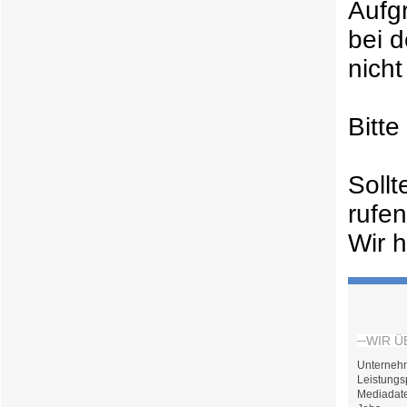
Aufg
bei 
nicht
Bitt
Soll
rufe
Wir h
WIR Ü
Unterneh
Leistungs
Mediadat