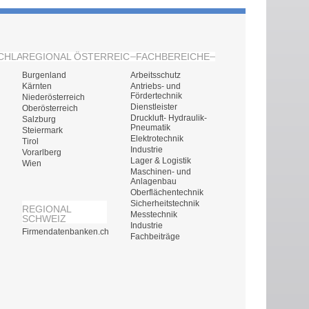
CHLAND
REGIONAL ÖSTERREICH
FACHBEREICHE
Burgenland
Arbeitsschutz
Kärnten
Antriebs- und
Fördertechnik
Niederösterreich
Dienstleister
Oberösterreich
Druckluft- Hydraulik-
Salzburg
Pneumatik
Steiermark
Elektrotechnik
Tirol
Industrie
Vorarlberg
Lager & Logistik
Wien
Maschinen- und
Anlagenbau
Oberflächentechnik
Sicherheitstechnik
REGIONAL
Messtechnik
SCHWEIZ
Industrie
Firmendatenbanken.ch
Fachbeiträge