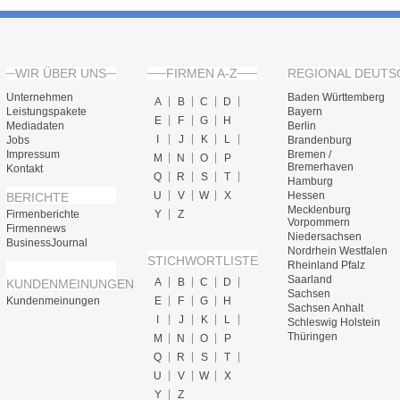
WIR ÜBER UNS
FIRMEN A-Z
REGIONAL DEUTS
Unternehmen
Baden Württemberg
A
B
C
D
Leistungspakete
Bayern
E
F
G
H
Mediadaten
Berlin
I
J
K
L
Jobs
Brandenburg
Impressum
Bremen /
M
N
O
P
Bremerhaven
Kontakt
Q
R
S
T
Hamburg
U
V
W
X
Hessen
BERICHTE
Mecklenburg
Firmenberichte
Y
Z
Vorpommern
Firmennews
Niedersachsen
BusinessJournal
Nordrhein Westfalen
STICHWORTLISTE
Rheinland Pfalz
Saarland
A
B
C
D
KUNDENMEINUNGEN
Sachsen
Kundenmeinungen
E
F
G
H
Sachsen Anhalt
I
J
K
L
Schleswig Holstein
Thüringen
M
N
O
P
Q
R
S
T
U
V
W
X
Y
Z