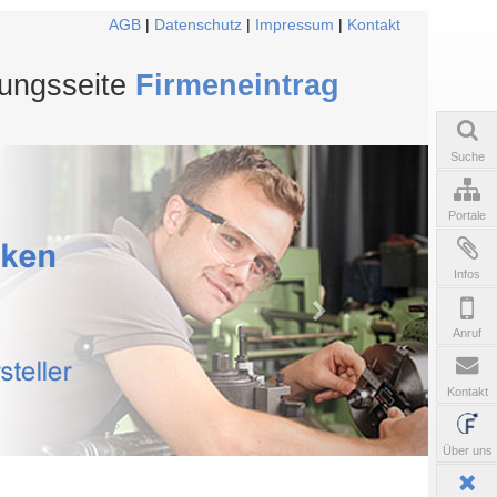
AGB
|
Datenschutz
|
Impressum
|
Kontakt
tungsseite
Firmeneintrag
Suche
Portale
Infos
Anruf
Kontakt
Über uns