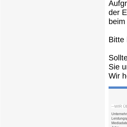
Aufg
der 
beim 
Bitte
Sollt
Sie u
Wir h
WIR Ü
Unterneh
Leistungs
Mediadat