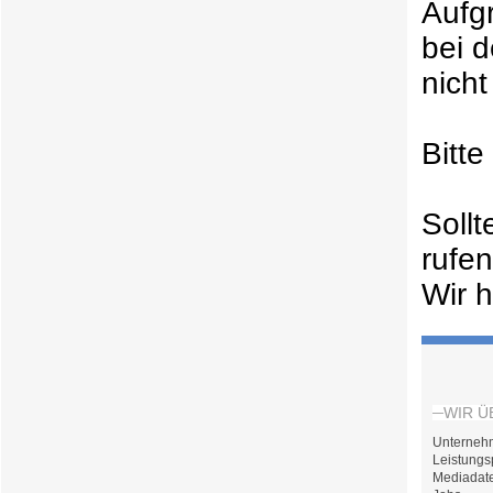
Aufg
bei 
nicht
Bitt
Soll
rufe
Wir h
WIR Ü
Unterneh
Leistungs
Mediadat