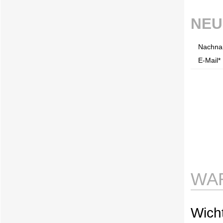
NEU
Nachna
E-Mail* 
WA
Wicht