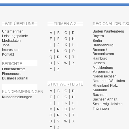
WIR ÜBER UNS
FIRMEN A-Z
REGIONAL DEUTS
Unternehmen
Baden Württemberg
A
B
C
D
Leistungspakete
Bayern
E
F
G
H
Mediadaten
Berlin
I
J
K
L
Jobs
Brandenburg
Impressum
Bremen /
M
N
O
P
Bremerhaven
Kontakt
Q
R
S
T
Hamburg
U
V
W
X
Hessen
BERICHTE
Mecklenburg
Firmenberichte
Y
Z
Vorpommern
Firmennews
Niedersachsen
BusinessJournal
Nordrhein Westfalen
STICHWORTLISTE
Rheinland Pfalz
Saarland
A
B
C
D
KUNDENMEINUNGEN
Sachsen
Kundenmeinungen
E
F
G
H
Sachsen Anhalt
I
J
K
L
Schleswig Holstein
Thüringen
M
N
O
P
Q
R
S
T
U
V
W
X
Y
Z