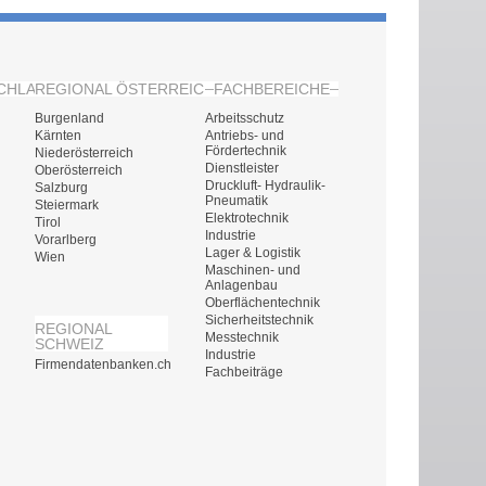
CHLAND
REGIONAL ÖSTERREICH
FACHBEREICHE
Burgenland
Arbeitsschutz
Kärnten
Antriebs- und
Fördertechnik
Niederösterreich
Dienstleister
Oberösterreich
Druckluft- Hydraulik-
Salzburg
Pneumatik
Steiermark
Elektrotechnik
Tirol
Industrie
Vorarlberg
Lager & Logistik
Wien
Maschinen- und
Anlagenbau
Oberflächentechnik
Sicherheitstechnik
REGIONAL
Messtechnik
SCHWEIZ
Industrie
Firmendatenbanken.ch
Fachbeiträge