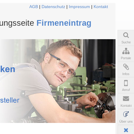
AGB
|
Datenschutz
|
Impressum
|
Kontakt
tungsseite
Firmeneintrag
Suche
Portale
Infos
Anruf
Kontakt
Über uns