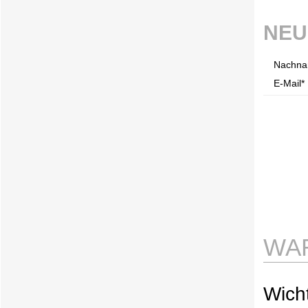
NEU
Nachna
E-Mail* 
WA
Wicht