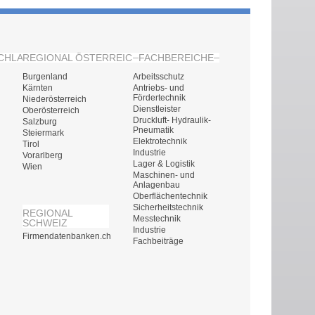
CHLAND
REGIONAL ÖSTERREICH
FACHBEREICHE
Burgenland
Arbeitsschutz
Kärnten
Antriebs- und
Fördertechnik
Niederösterreich
Dienstleister
Oberösterreich
Druckluft- Hydraulik-
Salzburg
Pneumatik
Steiermark
Elektrotechnik
Tirol
Industrie
Vorarlberg
Lager & Logistik
Wien
Maschinen- und
Anlagenbau
Oberflächentechnik
Sicherheitstechnik
REGIONAL
Messtechnik
SCHWEIZ
Industrie
Firmendatenbanken.ch
Fachbeiträge