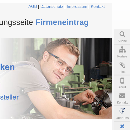
AGB
|
Datenschutz
|
Impressum
|
Kontakt
tungsseite
Firmeneintrag
Suche
Portale
Infos
Anruf
Kontakt
Über uns