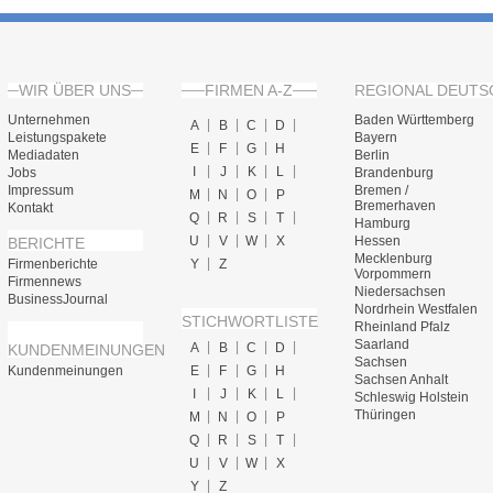
WIR ÜBER UNS
FIRMEN A-Z
REGIONAL DEUTS
Unternehmen
Baden Württemberg
A
B
C
D
Leistungspakete
Bayern
E
F
G
H
Mediadaten
Berlin
I
J
K
L
Jobs
Brandenburg
Impressum
Bremen /
M
N
O
P
Bremerhaven
Kontakt
Q
R
S
T
Hamburg
U
V
W
X
Hessen
BERICHTE
Mecklenburg
Firmenberichte
Y
Z
Vorpommern
Firmennews
Niedersachsen
BusinessJournal
Nordrhein Westfalen
STICHWORTLISTE
Rheinland Pfalz
Saarland
A
B
C
D
KUNDENMEINUNGEN
Sachsen
Kundenmeinungen
E
F
G
H
Sachsen Anhalt
I
J
K
L
Schleswig Holstein
Thüringen
M
N
O
P
Q
R
S
T
U
V
W
X
Y
Z