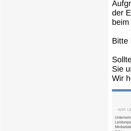
Aufg
der 
beim 
Bitte
Sollt
Sie u
Wir h
WIR Ü
Unterneh
Leistungs
Mediadat