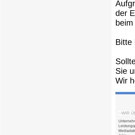
Aufg
der 
beim 
Bitte
Sollt
Sie u
Wir h
WIR Ü
Unterneh
Leistungs
Mediadat