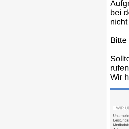
Aufg
bei 
nicht
Bitt
Soll
rufe
Wir h
WIR Ü
Unterneh
Leistungs
Mediadat