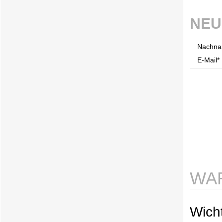
NEU
Nachna
E-Mail* 
WA
Wicht