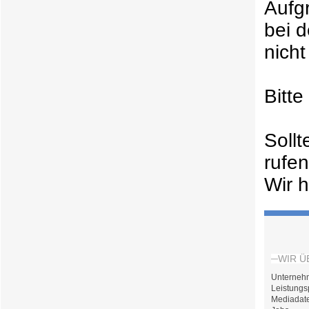
Aufg
bei 
nicht
Bitt
Soll
rufe
Wir h
WIR Ü
Unterneh
Leistungs
Mediadat