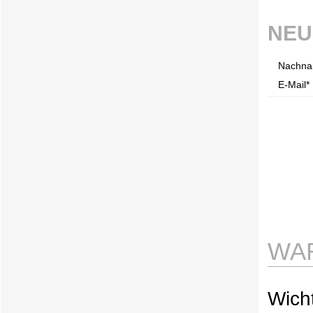
NEU
Nachna
E-Mail* 
WA
Wicht