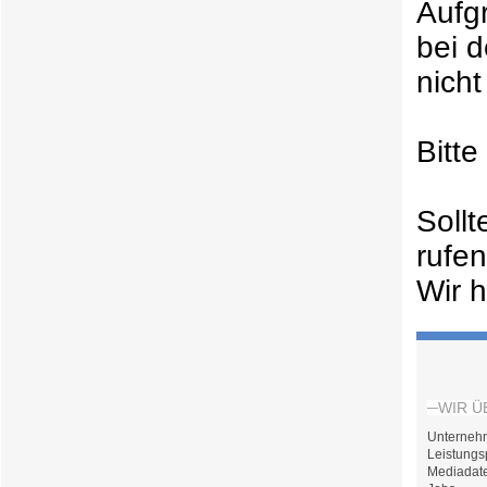
Aufg
bei 
nicht
Bitt
Soll
rufe
Wir h
WIR Ü
Unterneh
Leistungs
Mediadat