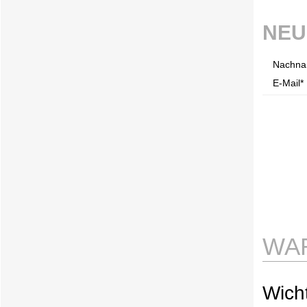
NEU
Nachna
E-Mail* 
WA
Wicht