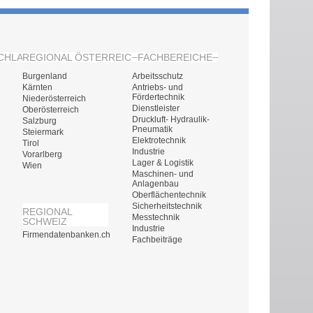
CHLAND
REGIONAL ÖSTERREICH
FACHBEREICHE
Burgenland
Arbeitsschutz
Kärnten
Antriebs- und
Fördertechnik
Niederösterreich
Dienstleister
Oberösterreich
Druckluft- Hydraulik-
Salzburg
Pneumatik
Steiermark
Elektrotechnik
Tirol
Industrie
Vorarlberg
Lager & Logistik
Wien
Maschinen- und
Anlagenbau
Oberflächentechnik
Sicherheitstechnik
REGIONAL
Messtechnik
SCHWEIZ
Industrie
Firmendatenbanken.ch
Fachbeiträge