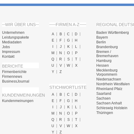
WIR ÜBER UNS
FIRMEN A-Z
REGIONAL DEUTS
Unternehmen
Baden Württemberg
A
B
C
D
Leistungspakete
Bayern
E
F
G
H
Mediadaten
Berlin
I
J
K
L
Jobs
Brandenburg
Impressum
Bremen /
M
N
O
P
Bremerhaven
Kontakt
Q
R
S
T
Hamburg
U
V
W
X
Hessen
BERICHTE
Mecklenburg
Firmenberichte
Y
Z
Vorpommern
Firmennews
Niedersachsen
BusinessJournal
Nordrhein Westfalen
STICHWORTLISTE
Rheinland Pfalz
Saarland
A
B
C
D
KUNDENMEINUNGEN
Sachsen
Kundenmeinungen
E
F
G
H
Sachsen Anhalt
I
J
K
L
Schleswig Holstein
Thüringen
M
N
O
P
Q
R
S
T
U
V
W
X
Y
Z