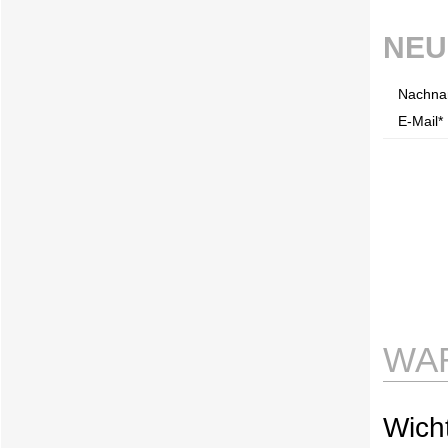
NEU
Nachna
E-Mail* 
WA
Wicht