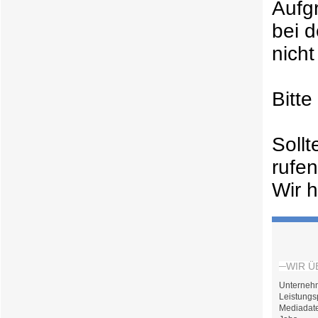
Aufg
bei 
nicht
Bitt
Soll
rufe
Wir h
WIR Ü
Unterneh
Leistungs
Mediadat