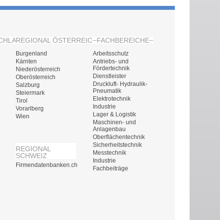
CHLAND
REGIONAL ÖSTERREICH
FACHBEREICHE
Burgenland
Arbeitsschutz
Kärnten
Antriebs- und
Fördertechnik
Niederösterreich
Dienstleister
Oberösterreich
Druckluft- Hydraulik-
Salzburg
Pneumatik
Steiermark
Elektrotechnik
Tirol
Industrie
Vorarlberg
Lager & Logistik
Wien
Maschinen- und
Anlagenbau
Oberflächentechnik
Sicherheitstechnik
REGIONAL
Messtechnik
SCHWEIZ
Industrie
Firmendatenbanken.ch
Fachbeiträge