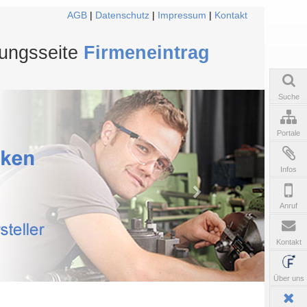
AGB
|
Datenschutz
|
Impressum
|
Kontakt
tungsseite
Firmeneintrag
Suche
Portale
Infos
Anruf
Kontakt
Über uns