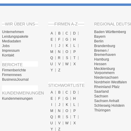
WIR ÜBER UNS
FIRMEN A-Z
REGIONAL DEUTS
Unternehmen
Baden Württemberg
A
B
C
D
Leistungspakete
Bayern
E
F
G
H
Mediadaten
Berlin
I
J
K
L
Jobs
Brandenburg
Impressum
Bremen /
M
N
O
P
Bremerhaven
Kontakt
Q
R
S
T
Hamburg
U
V
W
X
Hessen
BERICHTE
Mecklenburg
Firmenberichte
Y
Z
Vorpommern
Firmennews
Niedersachsen
BusinessJournal
Nordrhein Westfalen
STICHWORTLISTE
Rheinland Pfalz
Saarland
A
B
C
D
KUNDENMEINUNGEN
Sachsen
Kundenmeinungen
E
F
G
H
Sachsen Anhalt
I
J
K
L
Schleswig Holstein
Thüringen
M
N
O
P
Q
R
S
T
U
V
W
X
Y
Z