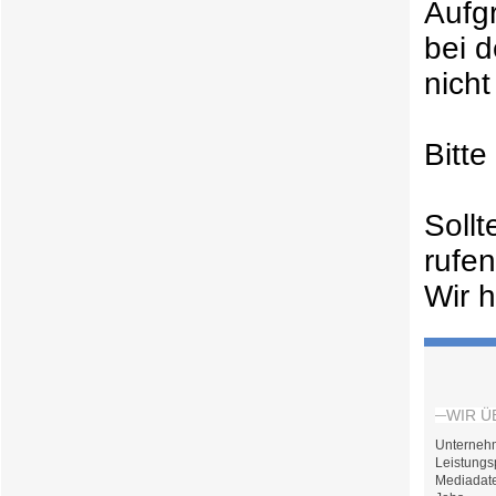
Aufg
bei 
nicht
Bitt
Soll
rufe
Wir h
WIR Ü
Unterneh
Leistungs
Mediadat