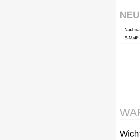
NEU
Nachna
E-Mail* 
WA
Wicht