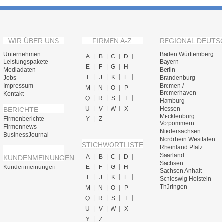
WIR ÜBER UNS
FIRMEN A-Z
REGIONAL DEUTS
Unternehmen
Baden Württemberg
A
B
C
D
Leistungspakete
Bayern
E
F
G
H
Mediadaten
Berlin
I
J
K
L
Jobs
Brandenburg
Impressum
Bremen /
M
N
O
P
Bremerhaven
Kontakt
Q
R
S
T
Hamburg
U
V
W
X
Hessen
BERICHTE
Mecklenburg
Firmenberichte
Y
Z
Vorpommern
Firmennews
Niedersachsen
BusinessJournal
Nordrhein Westfalen
STICHWORTLISTE
Rheinland Pfalz
Saarland
A
B
C
D
KUNDENMEINUNGEN
Sachsen
Kundenmeinungen
E
F
G
H
Sachsen Anhalt
I
J
K
L
Schleswig Holstein
Thüringen
M
N
O
P
Q
R
S
T
U
V
W
X
Y
Z