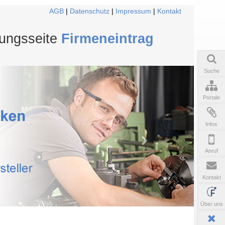
AGB
|
Datenschutz
|
Impressum
|
Kontakt
tungsseite
Firmeneintrag
Suche
Portale
Infos
Anruf
Kontakt
Über uns