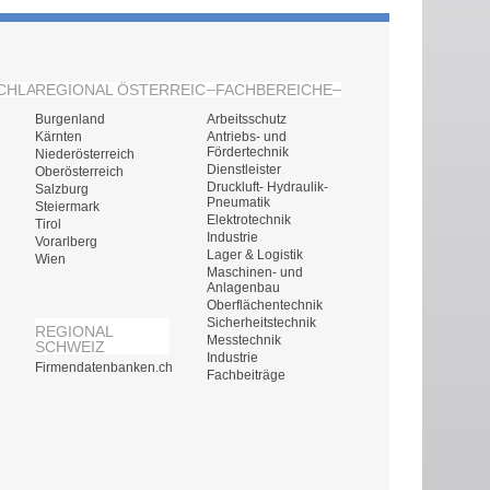
CHLAND
REGIONAL ÖSTERREICH
FACHBEREICHE
Burgenland
Arbeitsschutz
Kärnten
Antriebs- und
Fördertechnik
Niederösterreich
Dienstleister
Oberösterreich
Druckluft- Hydraulik-
Salzburg
Pneumatik
Steiermark
Elektrotechnik
Tirol
Industrie
Vorarlberg
Lager & Logistik
Wien
Maschinen- und
Anlagenbau
Oberflächentechnik
Sicherheitstechnik
REGIONAL
Messtechnik
SCHWEIZ
Industrie
Firmendatenbanken.ch
Fachbeiträge