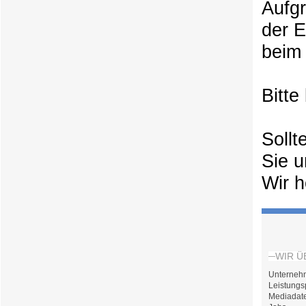
Aufg
der 
beim 
Bitte
Sollt
Sie u
Wir h
WIR Ü
Unterneh
Leistungs
Mediadat