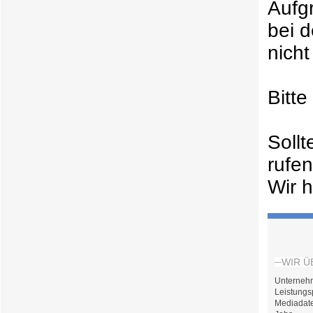
Aufg
bei 
nicht
Bitt
Soll
rufe
Wir h
WIR Ü
Unterneh
Leistungs
Mediadat