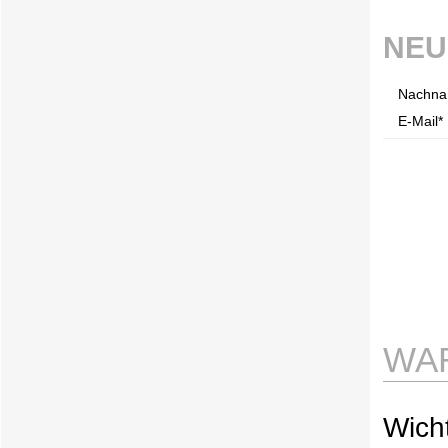
NEU
Nachna
E-Mail* 
WA
Wicht