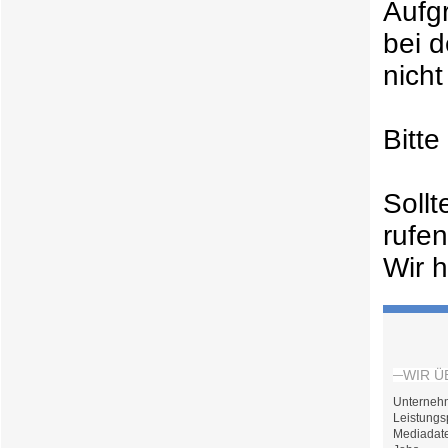
Aufg
bei 
nicht
Bitt
Soll
rufe
Wir h
WIR Ü
Unterneh
Leistungs
Mediadat