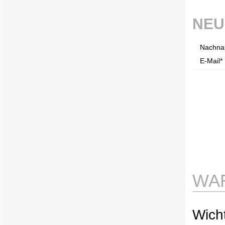
NEU
Nachna
E-Mail* 
WA
Wicht