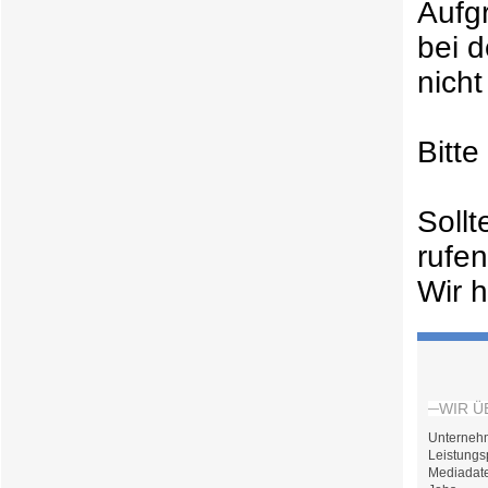
Aufg
bei 
nicht
Bitt
Soll
rufe
Wir h
WIR Ü
Unterneh
Leistungs
Mediadat