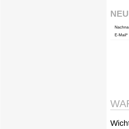
NEU
Nachna
E-Mail* 
WA
Wicht