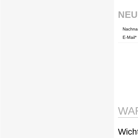
NEU
Nachna
E-Mail* 
WA
Wicht