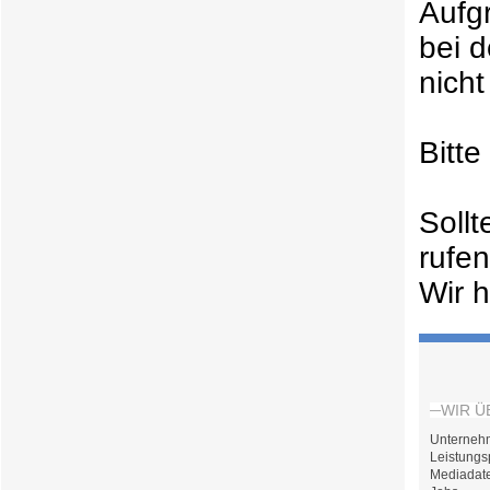
Aufg
bei 
nicht
Bitt
Soll
rufe
Wir h
WIR Ü
Unterneh
Leistungs
Mediadat