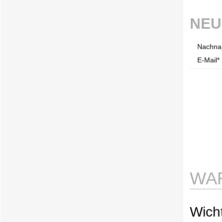
NEU
Nachna
E-Mail* 
WA
Wicht