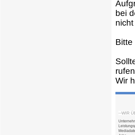
Aufg
bei 
nicht
Bitt
Soll
rufe
Wir h
WIR Ü
Unterneh
Leistungs
Mediadat