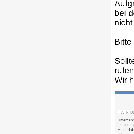
Aufg
bei 
nicht
Bitt
Soll
rufe
Wir h
WIR Ü
Unterneh
Leistungs
Mediadat