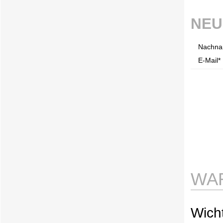
NEU
Nachna
E-Mail* 
WA
Wicht