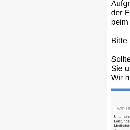
Aufg
der 
beim 
Bitte
Sollt
Sie u
Wir h
WIR Ü
Unterneh
Leistungs
Mediadat