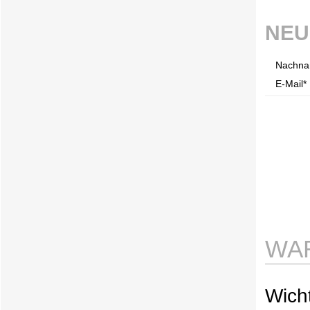
NEU
Nachna
E-Mail* 
WA
Wicht