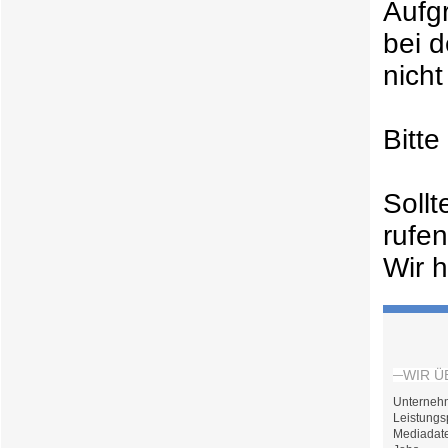
Aufg
bei 
nicht
Bitt
Soll
rufe
Wir h
WIR Ü
Unterneh
Leistungs
Mediadat