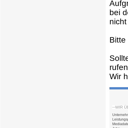
Aufg
bei 
nicht
Bitt
Soll
rufe
Wir h
WIR Ü
Unterneh
Leistungs
Mediadat