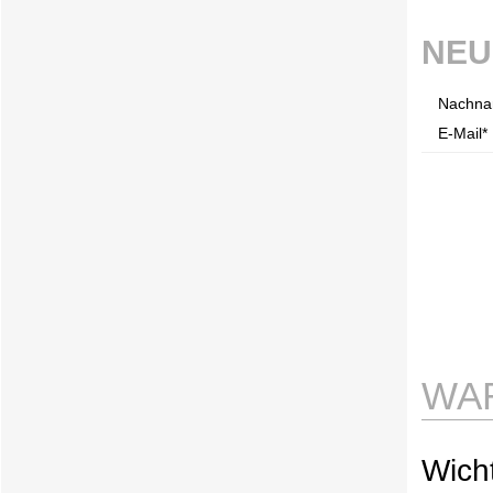
NEU
Nachna
E-Mail* 
WA
Wicht