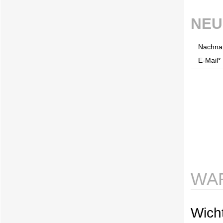
NEU
Nachna
E-Mail* 
WA
Wicht