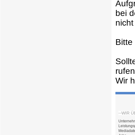
Aufg
bei 
nicht
Bitt
Soll
rufe
Wir h
WIR Ü
Unterneh
Leistungs
Mediadat