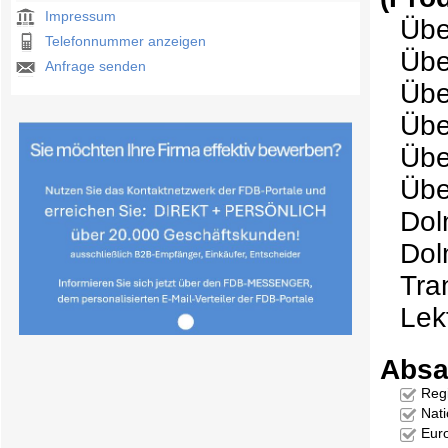
Impressum
Übe
Telefonnummer anzeigen
Übe
Anfrage senden
Übe
Übe
Übe
Übe
Dol
Dol
Tra
Lek
Absa
Reg
Nati
Eur