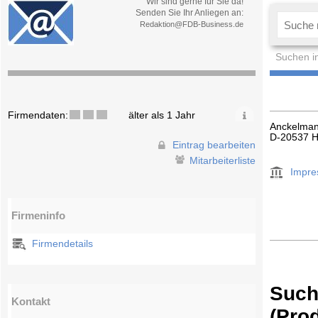
Wir sind gerne für Sie da!
Senden Sie Ihr Anliegen an:
Redaktion@FDB-Business.de
Suchen i
Firmendaten:
älter als 1 Jahr
Anckelman
D-20537 
Eintrag bearbeiten
Mitarbeiterliste
Impr
Firmeninfo
Firmendetails
Such
Kontakt
(Pro