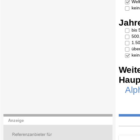
Welt
kei
Jahr
bis
500
1.5
übe
kei
Weit
Haup
Alp
Anzeige