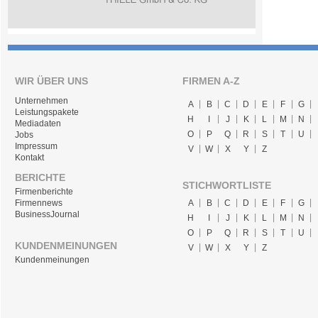
WIR ÜBER UNS
FIRMEN A-Z
Unternehmen
A
B
C
D
E
F
G
Leistungspakete
H
I
J
K
L
M
N
Mediadaten
O
P
Q
R
S
T
U
Jobs
Impressum
V
W
X
Y
Z
Kontakt
BERICHTE
STICHWORTLISTE
Firmenberichte
A
B
C
D
E
F
G
Firmennews
BusinessJournal
H
I
J
K
L
M
N
O
P
Q
R
S
T
U
KUNDENMEINUNGEN
V
W
X
Y
Z
Kundenmeinungen