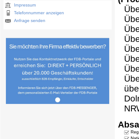
Impressum
Übe
Telefonnummer anzeigen
Übe
Anfrage senden
Übe
Übe
Übe
Übe
Übe
Übe
übe
Dol
NR
Absa
Reg
Nati