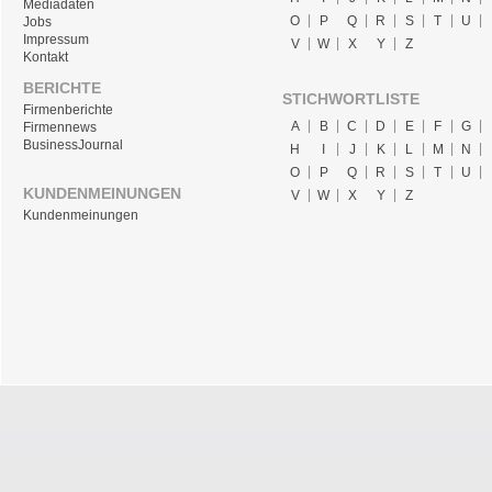
Mediadaten
O
P
Q
R
S
T
U
Jobs
Impressum
V
W
X
Y
Z
Kontakt
BERICHTE
STICHWORTLISTE
Firmenberichte
A
B
C
D
E
F
G
Firmennews
BusinessJournal
H
I
J
K
L
M
N
O
P
Q
R
S
T
U
KUNDENMEINUNGEN
V
W
X
Y
Z
Kundenmeinungen