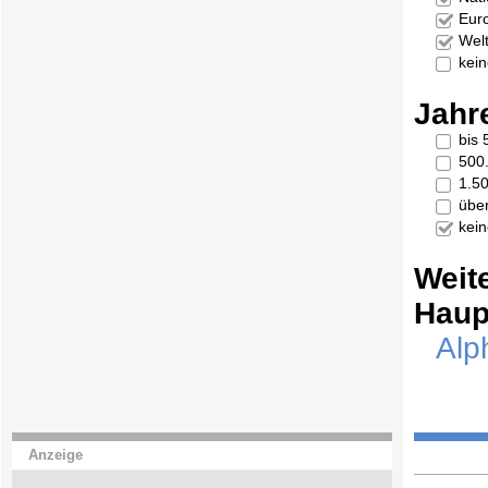
Eur
Welt
kei
Jahr
bis
500
1.5
übe
kei
Weit
Haup
Alp
Anzeige