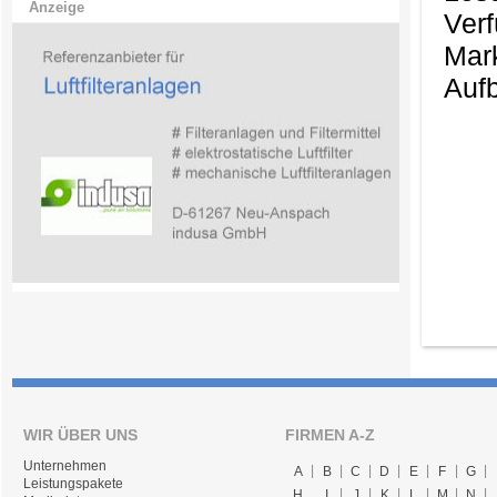
Anzeige
Ver
Mark
Aufb
WIR ÜBER UNS
FIRMEN A-Z
Unternehmen
A
B
C
D
E
F
G
Leistungspakete
H
I
J
K
L
M
N