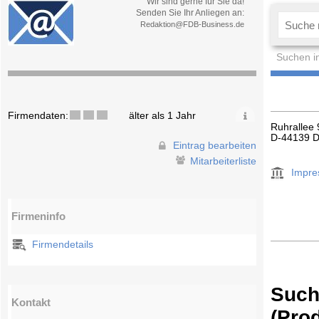
Wir sind gerne für Sie da!
Senden Sie Ihr Anliegen an:
Redaktion@FDB-Business.de
Suchen i
Firmendaten:
älter als 1 Jahr
Ruhrallee 
D-44139 
Eintrag bearbeiten
Mitarbeiterliste
Impr
Firmeninfo
Firmendetails
Such
Kontakt
(Pro