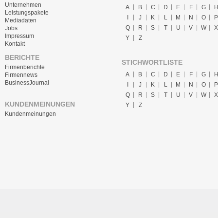
Unternehmen
A
B
C
D
E
F
G
Leistungspakete
I
J
K
L
M
N
O
P
Mediadaten
Q
R
S
T
U
V
W
X
Jobs
Impressum
Y
Z
Kontakt
BERICHTE
STICHWORTLISTE
Firmenberichte
A
B
C
D
E
F
G
Firmennews
BusinessJournal
I
J
K
L
M
N
O
P
Q
R
S
T
U
V
W
X
KUNDENMEINUNGEN
Y
Z
Kundenmeinungen