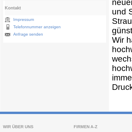
neuer
Kontakt
und 
Strau
Impressum
Telefonnummer anzeigen
günst
Anfrage senden
Wir h
hochw
wechs
hochw
immer
Druck
WIR ÜBER UNS
FIRMEN A-Z