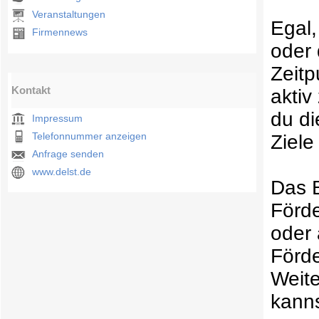
Veranstaltungen
Egal,
Firmennews
oder 
Zeitp
Kontakt
aktiv
du di
Impressum
Telefonnummer anzeigen
Ziele
Anfrage senden
www.delst.de
Das B
Förde
oder 
Förd
Weite
kanns