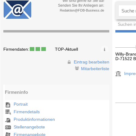
Wir sind gerne für Sie da!
Senden Sie Ihr Anliegen an:
Redaktion@FDB-Business.de
Suchen i
Firmendaten:
TOP-Aktuell
Willy-Bran
D-71522 
Eintrag bearbeiten
Mitarbeiterliste
Impr
Firmeninfo
Portrait
Firmendetails
Produktinformationen
Stellenangebote
Firmenangebote