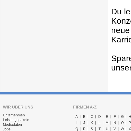
Du le
Konze
neue 
Karri
Spar
unse
WIR ÜBER UNS
FIRMEN A-Z
Unternehmen
A
B
C
D
E
F
G
Leistungspakete
I
J
K
L
M
N
O
P
Mediadaten
Q
R
S
T
U
V
W
X
Jobs