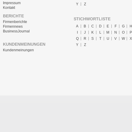
Impressum
Y
Z
Kontakt
BERICHTE
STICHWORTLISTE
Firmenberichte
A
B
C
D
E
F
G
Firmennews
BusinessJournal
I
J
K
L
M
N
O
P
Q
R
S
T
U
V
W
X
KUNDENMEINUNGEN
Y
Z
Kundenmeinungen