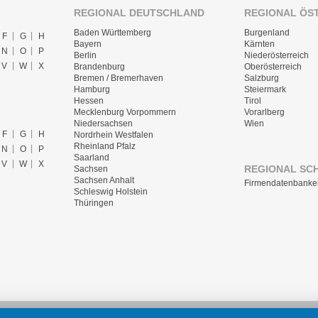
REGIONAL DEUTSCHLAND
REGIONAL ÖS
Baden Württemberg
Burgenland
F
G
H
Bayern
Kärnten
N
O
P
Berlin
Niederösterreich
V
W
X
Brandenburg
Oberösterreich
Bremen / Bremerhaven
Salzburg
Hamburg
Steiermark
Hessen
Tirol
Mecklenburg Vorpommern
Vorarlberg
Niedersachsen
Wien
F
G
H
Nordrhein Westfalen
Rheinland Pfalz
N
O
P
Saarland
V
W
X
REGIONAL SC
Sachsen
Sachsen Anhalt
Firmendatenbanke
Schleswig Holstein
Thüringen