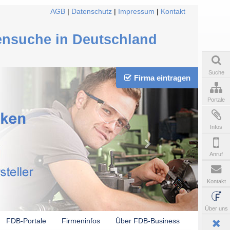
AGB
|
Datenschutz
|
Impressum
|
Kontakt
ensuche in Deutschland
Suche
Firma eintragen
Portale
Infos
Anruf
Kontakt
Über uns
FDB-Portale
Firmeninfos
Über FDB-Business