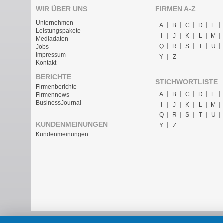
WIR ÜBER UNS
FIRMEN A-Z
Unternehmen
A
B
C
D
E
Leistungspakete
I
J
K
L
M
Mediadaten
Q
R
S
T
U
Jobs
Impressum
Y
Z
Kontakt
BERICHTE
STICHWORTLISTE
Firmenberichte
A
B
C
D
E
Firmennews
BusinessJournal
I
J
K
L
M
Q
R
S
T
U
KUNDENMEINUNGEN
Y
Z
Kundenmeinungen