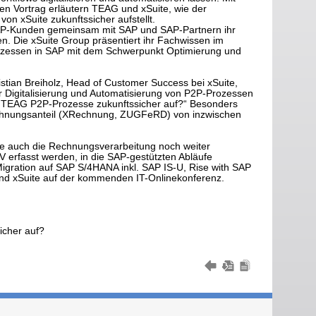
n Vortrag erläutern TEAG und xSuite, wie der
on xSuite zukunftssicher aufstellt.
SAP-Kunden gemeinsam mit SAP und SAP-Partnern ihr
. Die xSuite Group präsentiert ihr Fachwissen im
Prozessen in SAP mit dem Schwerpunkt Optimierung und
istian Breiholz, Head of Customer Success bei xSuite,
r Digitalisierung und Automatisierung von P2P-Prozessen
ellt TEAG P2P-Prozesse zukunftssicher auf?“ Besonders
Rechnungsanteil (XRechnung, ZUGFeRD) von inzwischen
se auch die Rechnungsverarbeitung noch weiter
 erfasst werden, in die SAP-gestützten Abläufe
Migration auf SAP S/4HANA inkl. SAP IS-U, Rise with SAP
und xSuite auf der kommenden IT-Onlinekonferenz.
icher auf?