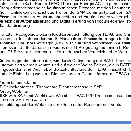
dabei ist der xSuite-Kunde TEAG Thüringer Energie AG. Im gemeinsame
Energiedienstleister seine kaufmännischen Prozesse mit den Lösungen v
Die IT-Onlinekonferenz ist das Treffen der SAP-Community, auf dem 
Wissen in Form von Erfahrungsberichten und Empfehlungen weitergeben
Bereich der Automatisierung und Digitalisierung von Procure-to-Pay-
Standardisierung.
Ina Ettel, Fachgebietsleiterin Kreditorenbuchhaltung bei TEAG, und Chr
lassen die Teilnehmenden am 9. Mai an ihren Praxiserfahrungen bei de
teilhaben. Titel ihres Vortrags: „RISE with SAP und Workflows: Wie st
interessant dürfte dabei sein, wie es der TEAG gelang, auf einen E-
rund 75 Prozent zu kommen – ein im deutschen Vergleich hoher Wert.
Die Vortragenden stellen dar, wie durch Optimierung der BANF-Prozes
automatisiert werden konnte und auf welche Weise Belege, die in DATEV
eingebunden sind. Auch über die Zukunftspläne der TEAG hinsichtlich 
und die Einbindung weiterer Dienste aus der Cloud informieren TEAG 
Veranstaltungsdaten:
IT-Onlinekonferenz „Thementag Finanzprozesse in SAP“
Vortrag/Webinar:
RISE with SAP und Workflows: Wie stellt TEAG P2P-Prozesse zukunftss
9. Mai 2023; 13:00 – 14:00
Anmeldung auf der Webseite der xSuite unter Ressourcen, Events.