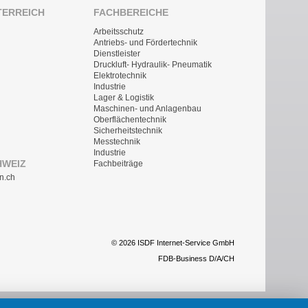
TERREICH
FACHBEREICHE
Arbeitsschutz
Antriebs- und Fördertechnik
Dienstleister
Druckluft- Hydraulik- Pneumatik
Elektrotechnik
Industrie
Lager & Logistik
Maschinen- und Anlagenbau
Oberflächentechnik
Sicherheitstechnik
Messtechnik
Industrie
HWEIZ
Fachbeiträge
n.ch
© 2026 ISDF Internet-Service GmbH
FDB-Business D/A/CH